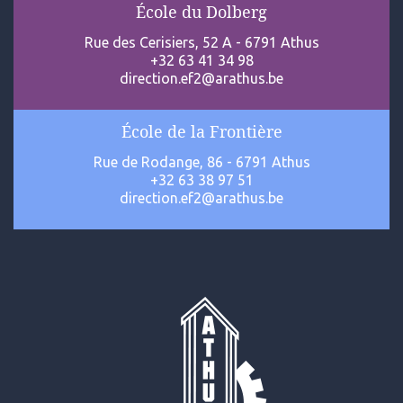
École du Dolberg
Rue des Cerisiers, 52 A - 6791 Athus
+32 63 41 34 98
direction.ef2@arathus.be
École de la Frontière
Rue de Rodange, 86 - 6791 Athus
+32 63 38 97 51
direction.ef2@arathus.be