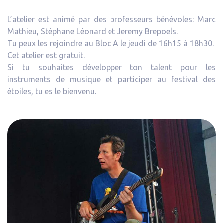
L’atelier est animé par des professeurs bénévoles: Marc
Mathieu, Stéphane Léonard et Jeremy Brepoels.
Tu peux les rejoindre au Bloc A le jeudi de 16h15 à 18h30.
Cet atelier est gratuit.
Si tu souhaites développer ton talent pour les
instruments de musique et participer au festival des
étoiles, tu es le bienvenu.