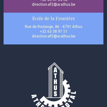
direction.ef2@arathus.be
École de la Frontière
Rue de Rodange, 86 - 6791 Athus
+32 63 38 97 51
direction.ef2@arathus.be