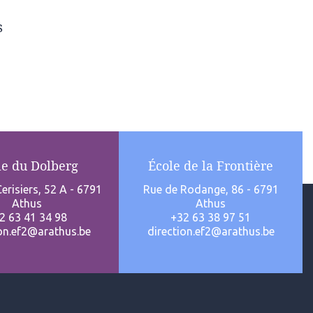
s
le du Dolberg
École de la Frontière
erisiers, 52 A - 6791
Rue de Rodange, 86 - 6791
Athus
Athus
2 63 41 34 98
+32 63 38 97 51
ion.ef2@arathus.be
direction.ef2@arathus.be