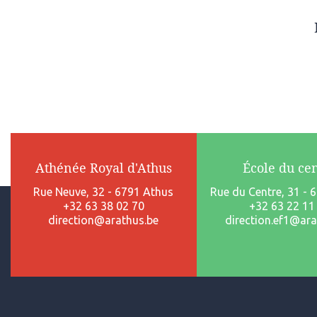
Athénée Royal d'Athus
École du ce
Rue Neuve, 32 - 6791 Athus
Rue du Centre, 31 - 
+32 63 38 02 70
+32 63 22 11
direction@arathus.be
direction.ef1@ara