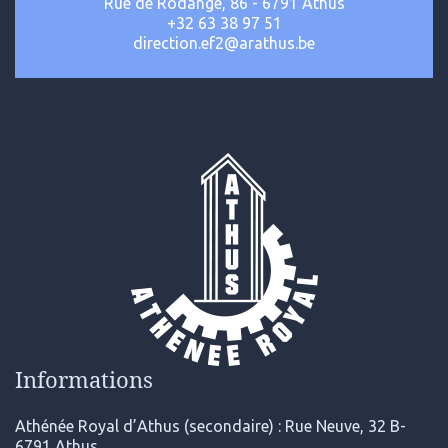
Rue de Rodange, 86 - 6791 Athus
+32 63 38 97 51
direction.ef2@arathus.be
Informations
Athénée Royal d’Athus (secondaire) : Rue Neuve, 32 B-
6791 Athus