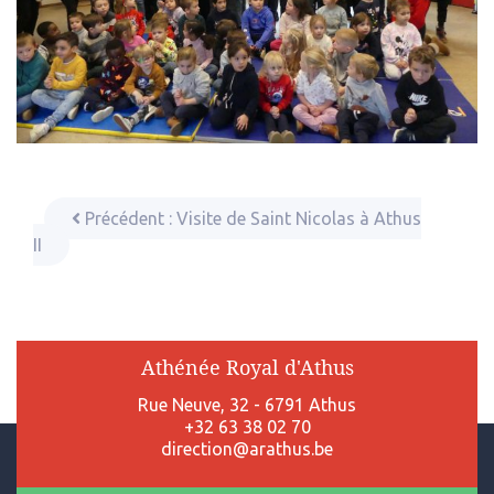
Précédent :
Visite de Saint Nicolas à Athus
II
Athénée Royal d'Athus
Rue Neuve, 32 - 6791 Athus
+32 63 38 02 70
direction@arathus.be