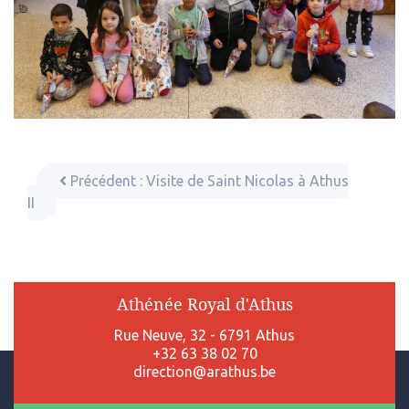
Précédent :
Visite de Saint Nicolas à Athus
II
Athénée Royal d'Athus
Rue Neuve, 32 - 6791 Athus
+32 63 38 02 70
direction@arathus.be