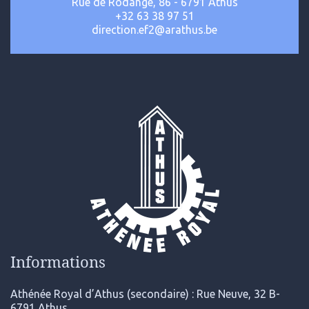
Rue de Rodange, 86 - 6791 Athus
+32 63 38 97 51
direction.ef2@arathus.be
Informations
Athénée Royal d’Athus (secondaire) : Rue Neuve, 32 B-
6791 Athus