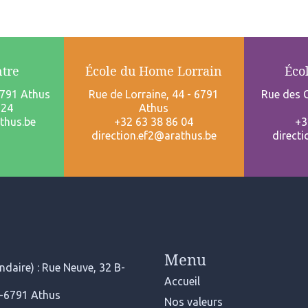
ntre
École du Home Lorrain
Éco
6791 Athus
Rue de Lorraine, 44 - 6791
Rue des C
 24
Athus
thus.be
+32 63 38 86 04
+3
direction.ef2@arathus.be
direct
Menu
daire) : Rue Neuve, 32 B-
Accueil
B-6791 Athus
Nos valeurs