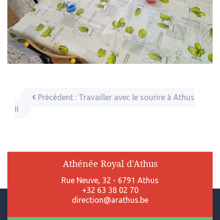
Précédent :
Travailler avec le sourire à Athus
II
Athénée Royal d'Athus
Rue Neuve, 32 - 6791 Athus
+32 63 38 02 70
direction@arathus.be