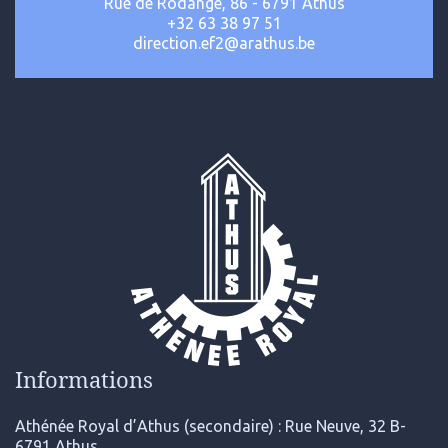
Rue de Rodange, 86 - 6791 Athus
+32 63 38 97 51
direction.ef2@arathus.be
Informations
Athénée Royal d’Athus (secondaire) : Rue Neuve, 32 B-
6791 Athus