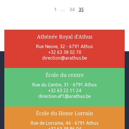
Page
Page
Page
Page
1
…
34
35
précédente
Athénée Royal d'Athus
Rue Neuve, 32 - 6791 Athus
+32 63 38 02 70
direction@arathus.be
École du centre
Rue du Centre, 31 - 6791 Athus
+32 63 22 11 24
direction.ef1@arathus.be
École du Home Lorrain
Rue de Lorraine, 44 - 6791 Athus
+32 63 38 86 04