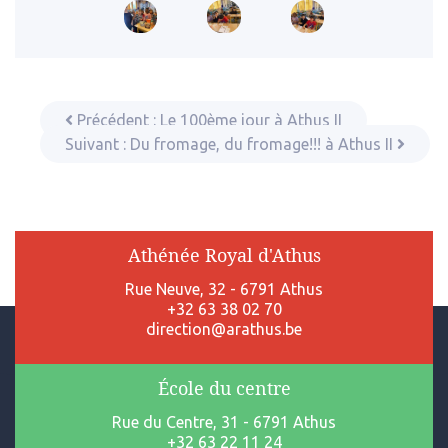
Précédent :
Le 100ème jour à Athus II
Suivant :
Du fromage, du fromage!!! à Athus II
Athénée Royal d'Athus
Rue Neuve, 32 - 6791 Athus
+32 63 38 02 70
direction@arathus.be
École du centre
Rue du Centre, 31 - 6791 Athus
+32 63 22 11 24