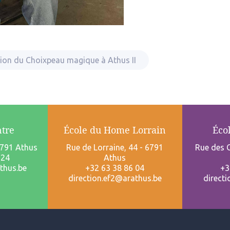
tion du Choixpeau magique à Athus II
ntre
École du Home Lorrain
Éco
6791 Athus
Rue de Lorraine, 44 - 6791
Rue des C
 24
Athus
thus.be
+32 63 38 86 04
+3
direction.ef2@arathus.be
direct