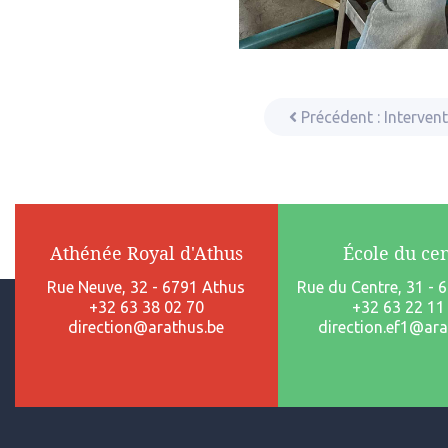
Précédent :
Interven
Athénée Royal d'Athus
École du ce
Rue Neuve, 32 - 6791 Athus
Rue du Centre, 31 - 
+32 63 38 02 70
+32 63 22 11
direction@arathus.be
direction.ef1@ara