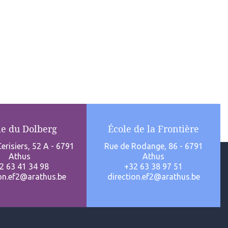
le du Dolberg
École de la Frontière
erisiers, 52 A - 6791
Rue de Rodange, 86 - 6791
Athus
Athus
2 63 41 34 98
+32 63 38 97 51
ion.ef2@arathus.be
direction.ef2@arathus.be