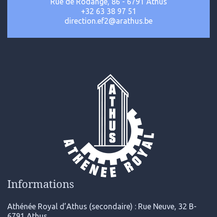
Rue de Rodange, 86 - 6791 Athus
+32 63 38 97 51
direction.ef2@arathus.be
Informations
Athénée Royal d’Athus (secondaire) : Rue Neuve, 32 B-
6791 Athus