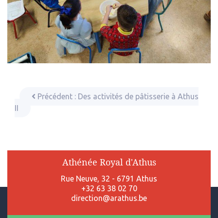
Précédent :
Des activités de pâtisserie à Athus
II
Athénée Royal d'Athus
Rue Neuve, 32 - 6791 Athus
+32 63 38 02 70
direction@arathus.be