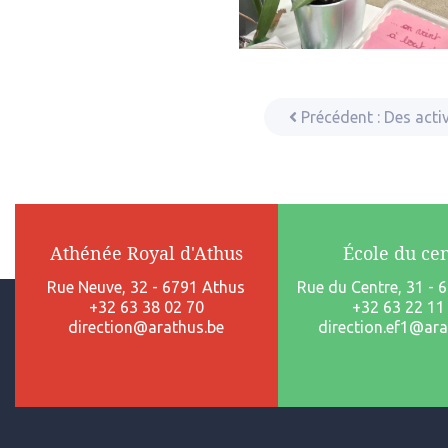
Précédent :
Des activ
Athénée Royal d'Athus
École du ce
Rue Neuve, 32 - 6791 Athus
Rue du Centre, 31 - 
+32 63 38 02 70
+32 63 22 11
direction@arathus.be
direction.ef1@ara