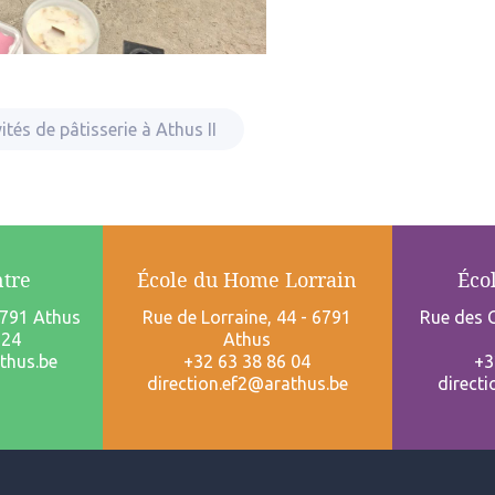
ités de pâtisserie à Athus II
ntre
École du Home Lorrain
Éco
6791 Athus
Rue de Lorraine, 44 - 6791
Rue des C
 24
Athus
thus.be
+32 63 38 86 04
+3
direction.ef2@arathus.be
direct