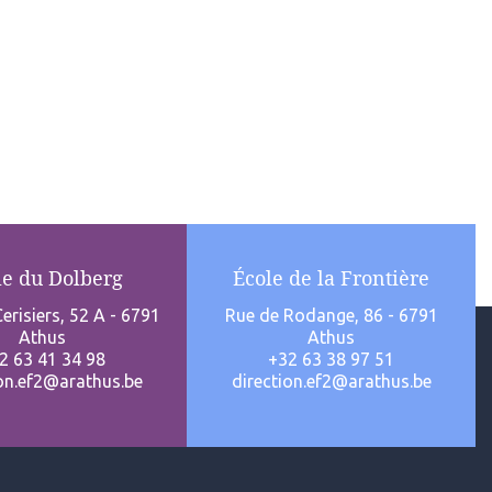
le du Dolberg
École de la Frontière
erisiers, 52 A - 6791
Rue de Rodange, 86 - 6791
Athus
Athus
2 63 41 34 98
+32 63 38 97 51
ion.ef2@arathus.be
direction.ef2@arathus.be