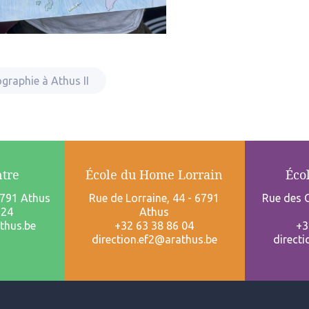
ographie à Athus II
ntre
École du Home Lorrain
Éco
6791 Athus
Rue de Lorraine, 44 - 6791
Rue des C
 24
Athus
thus.be
+32 63 38 86 04
+3
direction.ef2@arathus.be
direct