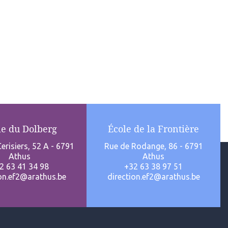
le du Dolberg
École de la Frontière
erisiers, 52 A - 6791
Rue de Rodange, 86 - 6791
Athus
Athus
2 63 41 34 98
+32 63 38 97 51
ion.ef2@arathus.be
direction.ef2@arathus.be