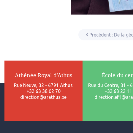
Précédent :
De la gé
Athénée Royal d'Athus
École du ce
Rue Neuve, 32 - 6791 Athus
Rue du Centre, 31 - 
+32 63 38 02 70
+32 63 22 11
direction@arathus.be
direction.ef1@ara