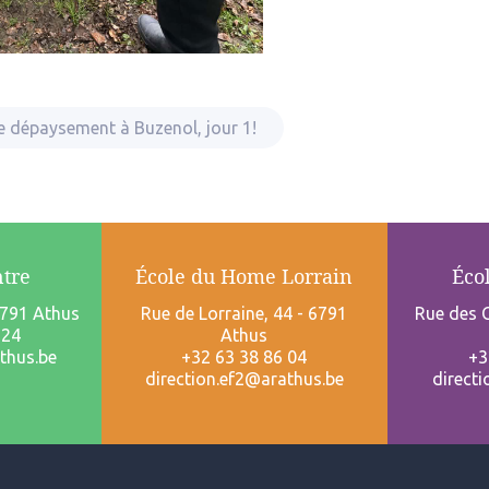
e dépaysement à Buzenol, jour 1!
ntre
École du Home Lorrain
Éco
6791 Athus
Rue de Lorraine, 44 - 6791
Rue des C
 24
Athus
thus.be
+32 63 38 86 04
+3
direction.ef2@arathus.be
direct