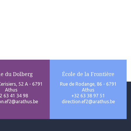
le du Dolberg
École de la Frontière
erisiers, 52 A - 6791
Rue de Rodange, 86 - 6791
Athus
Athus
2 63 41 34 98
+32 63 38 97 51
ion.ef2@arathus.be
direction.ef2@arathus.be