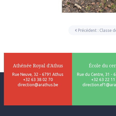
Précédent :
Classe d
Athénée Royal d'Athus
École du ce
Rue Neuve, 32 - 6791 Athus
Rue du Centre, 31 - 
+32 63 38 02 70
+32 63 22 11
direction@arathus.be
direction.ef1@ara