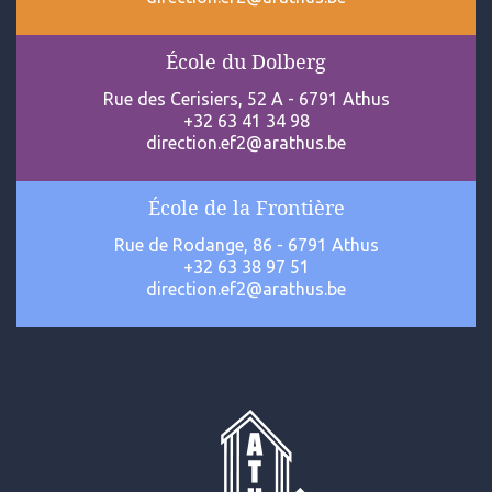
École du Dolberg
Rue des Cerisiers, 52 A - 6791 Athus
+32 63 41 34 98
direction.ef2@arathus.be
École de la Frontière
Rue de Rodange, 86 - 6791 Athus
+32 63 38 97 51
direction.ef2@arathus.be