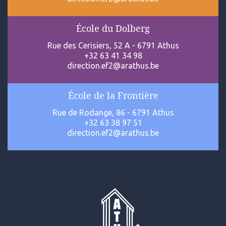
École du Dolberg
Rue des Cerisiers, 52 A - 6791 Athus
+32 63 41 34 98
direction.ef2@arathus.be
École de la Frontière
Rue de Rodange, 86 - 6791 Athus
+32 63 38 97 51
direction.ef2@arathus.be