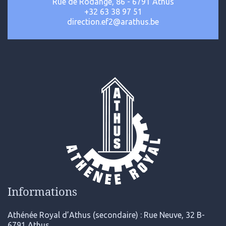
Rue de Rodange, 86 - 6791 Athus
+32 63 38 97 51
direction.ef2@arathus.be
Informations
Athénée Royal d’Athus (secondaire) : Rue Neuve, 32 B-
6791 Athus