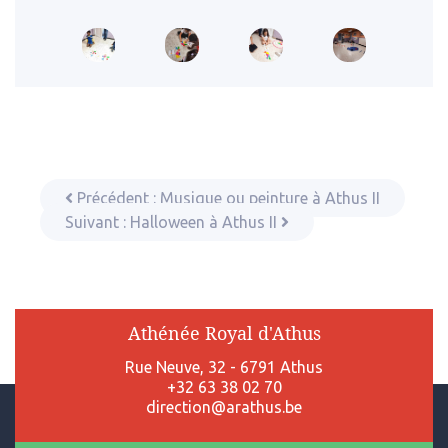
Précédent :
Musique ou peinture à Athus II
Suivant :
Halloween à Athus II
Athénée Royal d'Athus
Rue Neuve, 32 - 6791 Athus
+32 63 38 02 70
direction@arathus.be