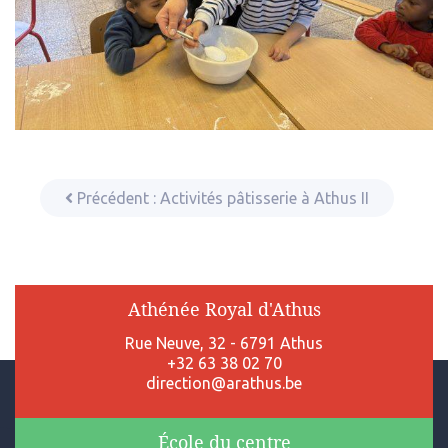
Précédent :
Activités pâtisserie à Athus II
Athénée Royal d'Athus
Rue Neuve, 32 - 6791 Athus
+32 63 38 02 70
direction@arathus.be
École du centre