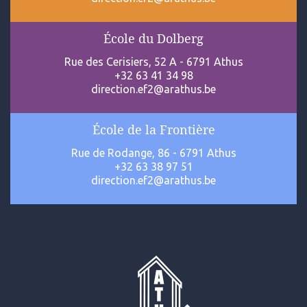
École du Dolberg
Rue des Cerisiers, 52 A - 6791 Athus
+32 63 41 34 98
direction.ef2@arathus.be
École de la Frontière
Rue de Rodange, 86 - 6791 Athus
+32 63 38 97 51
direction.ef2@arathus.be