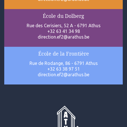
École du Dolberg
Rue des Cerisiers, 52 A - 6791 Athus
+32 63 41 34 98
direction.ef2@arathus.be
École de la Frontière
Rue de Rodange, 86 - 6791 Athus
+32 63 38 97 51
direction.ef2@arathus.be