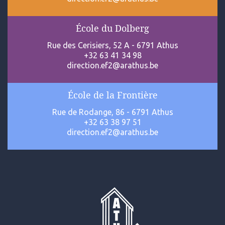
École du Dolberg
Rue des Cerisiers, 52 A - 6791 Athus
+32 63 41 34 98
direction.ef2@arathus.be
École de la Frontière
Rue de Rodange, 86 - 6791 Athus
+32 63 38 97 51
direction.ef2@arathus.be