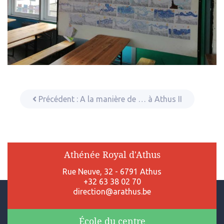
Précédent :
A la manière de … à Athus II
Athénée Royal d'Athus
Rue Neuve, 32 - 6791 Athus
+32 63 38 02 70
direction@arathus.be
École du centre